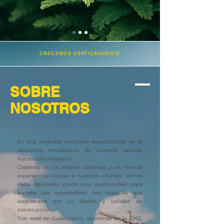
CRECEMOS VERTICALMENTE
SOBRE
NOSOTROS
Es una empresa mexicana especializada en el
desarrollo inmobiliario de vivienda vertical,
horizontal y hotelería.
Creemos en la mejora continua y en ofrecer
experiencias únicas a nuestros clientes. Vemos
cada desarrollo como una oportunidad para
exceder sus expectativas, con espacios que
sorprenden por su diseño y calidad de
construcción.
Con sede en Guadalajara, operamos en la ZMG,